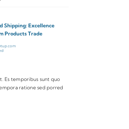
 Shipping: Excellence
um Products Trade
etup.com
ed
t. Es temporibus sunt quo
 tempora ratione sed porred