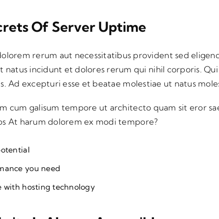
crets Of Server Uptime
olorem rerum aut necessitatibus provident sed eligendi
 natus incidunt et dolores rerum qui nihil corporis. Qui
. Ad excepturi esse et beatae molestiae ut natus molestia
um cum galisum tempore ut architecto quam sit eror sae
nos At harum dolorem ex modi tempore?
otential
rmance you need
e with hosting technology