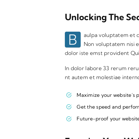
Unlocking The Se
B
aulpa voluptatem et d
Non voluptatem nisi et
dolor iste emst provident Quis
In dolor labore 33 rerum rer
nt autem et molestiae inter
Maximize your website’s p
Get the speed and perfo
Future-proof your websit