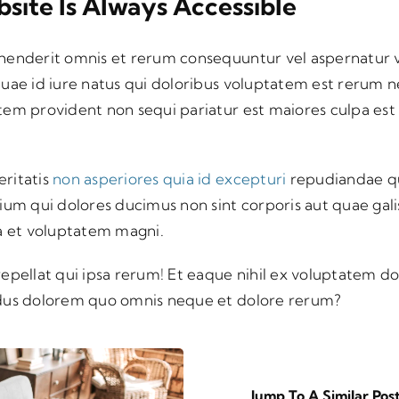
site Is Always Accessible
henderit omnis et rerum consequuntur vel aspernatur v
quae id iure natus qui doloribus voluptatem est rerum 
tem provident non sequi pariatur est maiores culpa est
ritatis
non asperiores quia id excepturi
repudiandae qui
ium qui dolores ducimus non sint corporis aut quae gali
ta et voluptatem magni.
epellat qui ipsa rerum! Et eaque nihil ex voluptatem do
ndus dolorem quo omnis neque et dolore rerum?
Jump To A Similar Pos