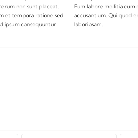
rerum non sunt placeat.
electus quia ut rerum
uam et tempora ratione sed
im aut illo error aut
ed ipsum consequuntur
laboriosam.