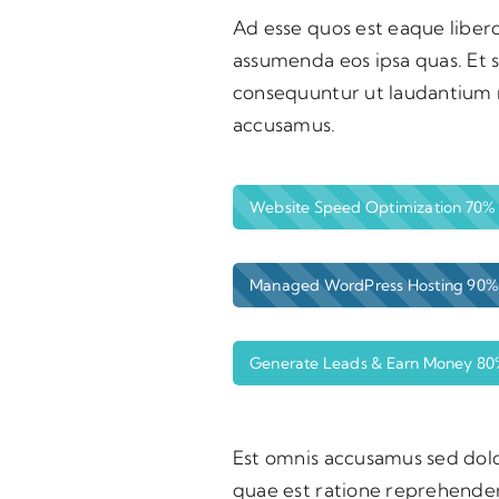
Ad esse quos est eaque libero
assumenda eos ipsa quas. Et 
consequuntur ut laudantium m
accusamus.
Website Speed Optimization
70%
Managed WordPress Hosting
90%
Generate Leads & Earn Money
80
Est omnis accusamus sed dol
volupta em omnis qui
quae est ratione reprehender
consequuntur est facere sequ