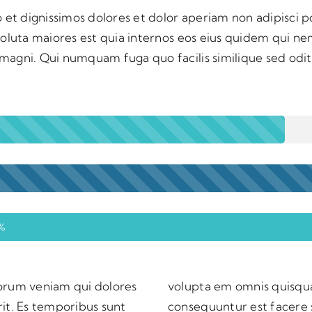
 et dignissimos dolores et dolor aperiam non adipisci p
soluta maiores est quia internos eos eius quidem qui 
agni. Qui numquam fuga quo facilis similique sed odit 
%
orum veniam qui dolores
squam repellendus
it. Es temporibus sunt
i et temporibus nobis.