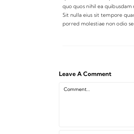
quo quos nihil ea quibusdam 
Eum labore mollitia cum d
Sit nulla eius sit tempore q
accusantium. Qui quod en
porred molestiae non odio s
Leave A Comment
Comment