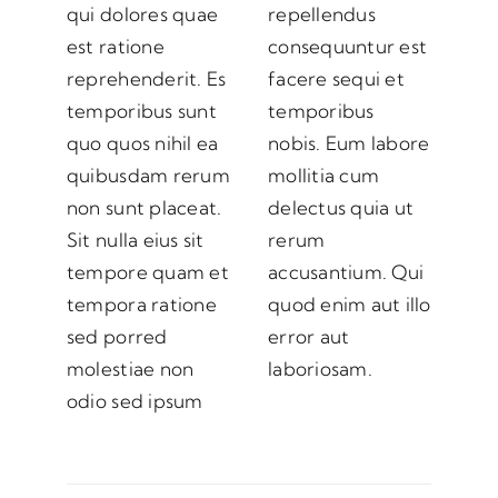
qui dolores quae
repellendus
est ratione
consequuntur est
reprehenderit. Es
facere sequi et
temporibus sunt
temporibus
quo quos nihil ea
nobis. Eum labore
quibusdam rerum
mollitia cum
non sunt placeat.
delectus quia ut
Sit nulla eius sit
rerum
tempore quam et
accusantium. Qui
tempora ratione
quod enim aut illo
sed porred
error aut
molestiae non
laboriosam.
odio sed ipsum