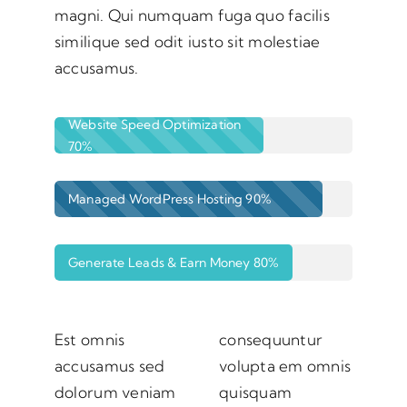
magni. Qui numquam fuga quo facilis
similique sed odit iusto sit molestiae
accusamus.
Website Speed Optimization
70%
Managed WordPress Hosting
90%
Generate Leads & Earn Money
80%
Est omnis
consequuntur
accusamus sed
volupta em omnis
dolorum veniam
quisquam